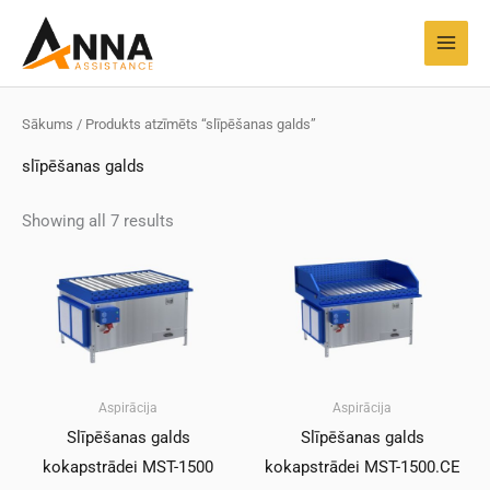
Pāriet
MAI
uz
MEN
saturu
Sākums
/ Produkts atzīmēts “slīpēšanas galds”
slīpēšanas galds
Showing all 7 results
Aspirācija
Aspirācija
Slīpēšanas galds
Slīpēšanas galds
kokapstrādei MST-1500
kokapstrādei MST-1500.CE