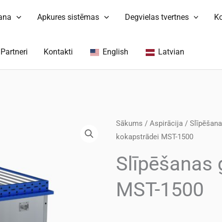
šana
Apkures sistēmas
Degvielas tvertnes
K
Partneri
Kontakti
English
Latvian
Sākums
/
Aspirācija
/
Slīpēšanas
kokapstrādei MST-1500
Slīpēšanas 
MST-1500