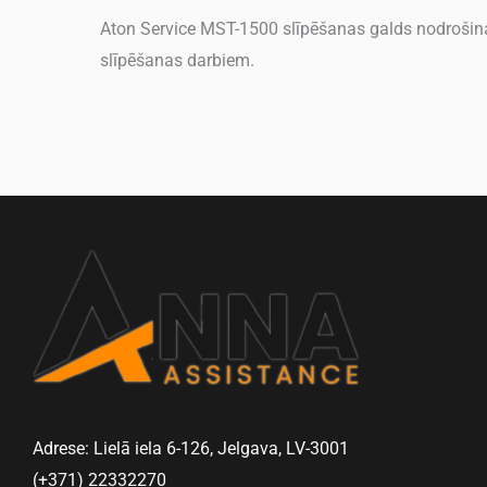
Aton Service MST-1500 slīpēšanas galds nodrošina 
slīpēšanas darbiem.
Adrese: Lielā iela 6-126, Jelgava, LV-3001
(+371) 22332270