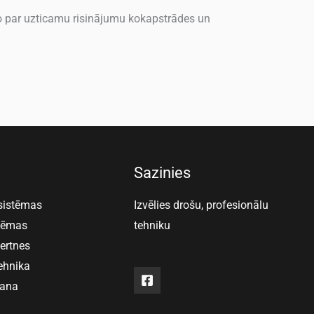
to par uzticamu risinājumu kokapstrādes un
Sazinies
 sistēmas
Izvēlies drošu, profesionālu
stēmas
tehniku
vertnes
ehnika
šana