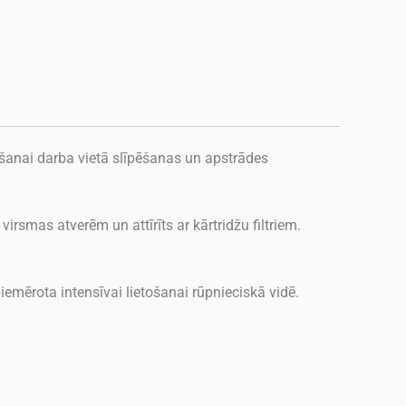
šanai darba vietā slīpēšanas un apstrādes
virsmas atverēm un attīrīts ar kārtridžu filtriem.
emērota intensīvai lietošanai rūpnieciskā vidē.