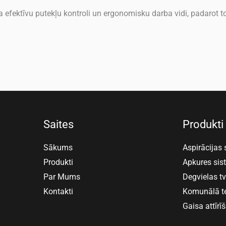
efektīvu putekļu kontroli un ergonomisku darba vidi, padarot 
Saites
Produkti
Sākums
Aspirācijas
Produkti
Apkures si
Par Mums
Degvielas t
Kontakti
Komunālā t
Gaisa attīrī