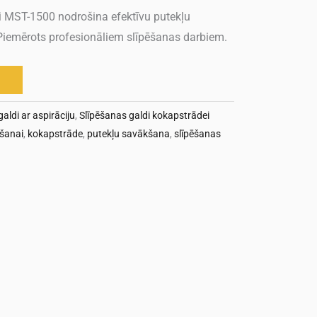
i MST-1500 nodrošina efektīvu putekļu
 Piemērots profesionāliem slīpēšanas darbiem.
aldi ar aspirāciju
,
Slīpēšanas galdi kokapstrādei
ēšanai
,
kokapstrāde
,
putekļu savākšana
,
slīpēšanas