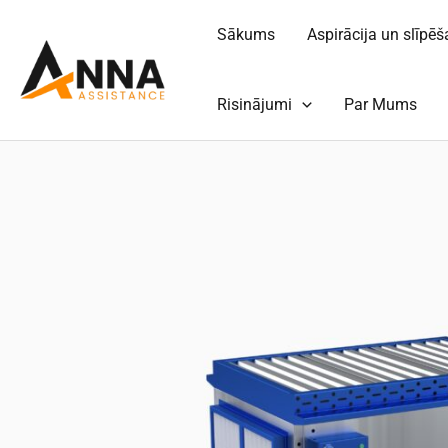
Pāriet
Sākums
Aspirācija un slīpē
uz
saturu
Risinājumi
Par Mums