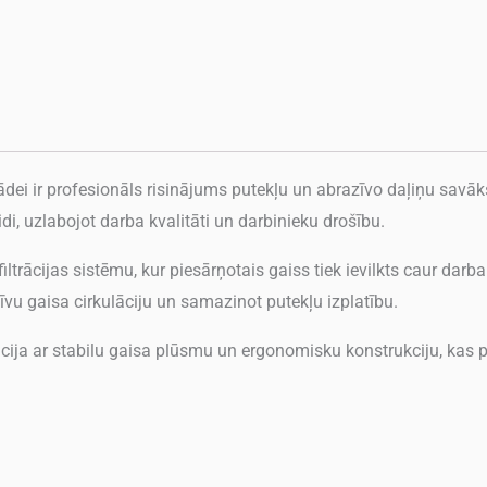
ei ir profesionāls risinājums putekļu un abrazīvo daļiņu savāk
di, uzlabojot darba kvalitāti un darbinieku drošību.
ltrācijas sistēmu, kur piesārņotais gaiss tiek ievilkts caur darba 
ktīvu gaisa cirkulāciju un samazinot putekļu izplatību.
cija ar stabilu gaisa plūsmu un ergonomisku konstrukciju, kas pi