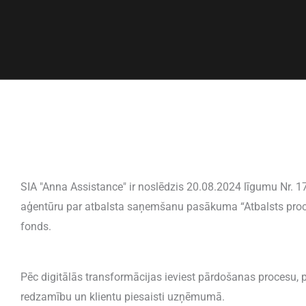
SIA "Anna Assistance" ir noslēdzis 20.08.2024 līgumu Nr. 17.
aģentūru par atbalsta saņemšanu pasākuma “Atbalsts proces
fonds.
Pēc digitālās transformācijas ieviest pārdošanas procesu, p
redzamību un klientu piesaisti uzņēmumā.