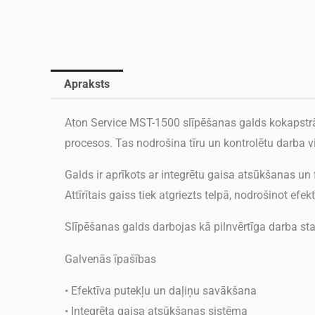
Apraksts
Aton Service MST-1500 slīpēšanas galds kokapstrād
procesos. Tas nodrošina tīru un kontrolētu darba vi
Galds ir aprīkots ar integrētu gaisa atsūkšanas un fi
Attīrītais gaiss tiek atgriezts telpā, nodrošinot efe
Slīpēšanas galds darbojas kā pilnvērtīga darba sta
Galvenās īpašības
• Efektīva putekļu un daļiņu savākšana
• Integrēta gaisa atsūkšanas sistēma