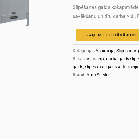
Slīpēšanas galds kokapstrāde
savākšanu un tīru darba vidi.
SAŅEMT PIEDĀVĀJUMU
Kategorijas
Aspirācija
,
Slīpēšanas g
Birkas
aspirācija
,
darba galds slīp
galds
,
slīpēšanas galds ar filtrāciju
Brand:
Aton Service