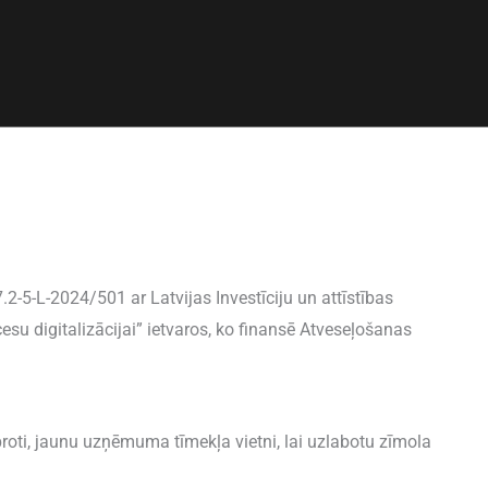
2-5-L-2024/501 ar Latvijas Investīciju un attīstības
u digitalizācijai” ietvaros, ko finansē Atveseļošanas
roti, jaunu uzņēmuma tīmekļa vietni, lai uzlabotu zīmola