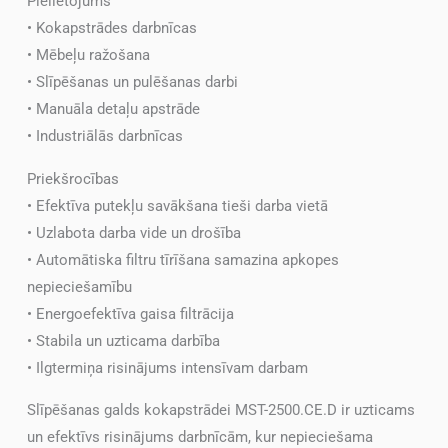
Pielietojums
• Kokapstrādes darbnīcas
• Mēbeļu ražošana
• Slīpēšanas un pulēšanas darbi
• Manuāla detaļu apstrāde
• Industriālās darbnīcas
Priekšrocības
• Efektīva putekļu savākšana tieši darba vietā
• Uzlabota darba vide un drošība
• Automātiska filtru tīrīšana samazina apkopes
nepieciešamību
• Energoefektīva gaisa filtrācija
• Stabila un uzticama darbība
• Ilgtermiņa risinājums intensīvam darbam
Slīpēšanas galds kokapstrādei MST-2500.CE.D ir uzticams
un efektīvs risinājums darbnīcām, kur nepieciešama