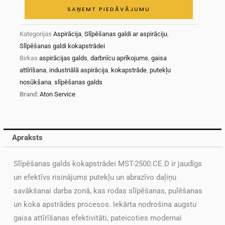
SAŅEMT PIEDĀVĀJUMU
Kategorijas
Aspirācija
,
Slīpēšanas galdi ar aspirāciju
,
Slīpēšanas galdi kokapstrādei
Birkas
aspirācijas galds
,
darbnīcu aprīkojums
,
gaisa
attīrīšana
,
industriālā aspirācija
,
kokapstrāde
,
putekļu
nosūkšana
,
slīpēšanas galds
Brand:
Aton Service
Apraksts
Slīpēšanas galds kokapstrādei MST-2500.CE.D ir jaudīgs
un efektīvs risinājums putekļu un abrazīvo daļiņu
savākšanai darba zonā, kas rodas slīpēšanas, pulēšanas
un koka apstrādes procesos. Iekārta nodrošina augstu
gaisa attīrīšanas efektivitāti, pateicoties modernai