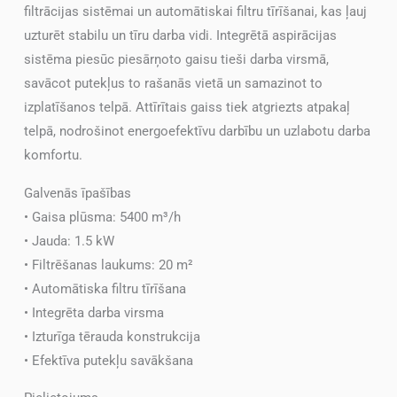
filtrācijas sistēmai un automātiskai filtru tīrīšanai, kas ļauj
uzturēt stabilu un tīru darba vidi. Integrētā aspirācijas
sistēma piesūc piesārņoto gaisu tieši darba virsmā,
savācot putekļus to rašanās vietā un samazinot to
izplatīšanos telpā. Attīrītais gaiss tiek atgriezts atpakaļ
telpā, nodrošinot energoefektīvu darbību un uzlabotu darba
komfortu.
Galvenās īpašības
• Gaisa plūsma: 5400 m³/h
• Jauda: 1.5 kW
• Filtrēšanas laukums: 20 m²
• Automātiska filtru tīrīšana
• Integrēta darba virsma
• Izturīga tērauda konstrukcija
• Efektīva putekļu savākšana