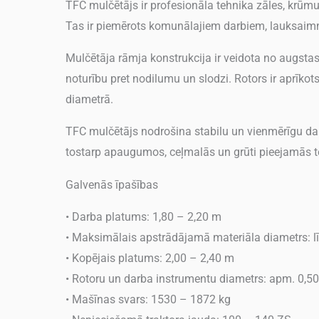
TFC mulčētājs ir profesionāla tehnika zāles, krūm
Tas ir piemērots komunālajiem darbiem, lauksaimni
Mulčētāja rāmja konstrukcija ir veidota no augstas
noturību pret nodilumu un slodzi. Rotors ir aprīkot
diametrā.
TFC mulčētājs nodrošina stabilu un vienmērīgu da
tostarp apaugumos, ceļmalās un grūti pieejamās ter
Galvenās īpašības
• Darba platums: 1,80 – 2,20 m
• Maksimālais apstrādājamā materiāla diametrs: l
• Kopējais platums: 2,00 – 2,40 m
• Rotoru un darba instrumentu diametrs: apm. 0,5
• Mašīnas svars: 1530 – 1872 kg