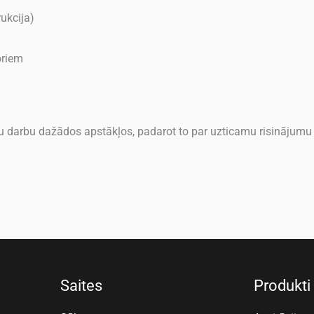
ukcija)
oriem
 darbu dažādos apstākļos, padarot to par uzticamu risinājumu p
Saites
Produkti