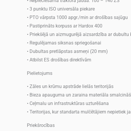
• Nepieciešamā traktora jauda: 100 – 140 ZS
• 3 punktu ISO universāla piekare
• PTO vārpsta 1000 apgr./min ar drošības sajūgu
• Pastiprināts korpuss ar Hardox 400
• Priekšējā un aizmugurējā aizsardzība ar dubultu 
• Regulējamas siksnas spriegošanai
• Dubultas pretlāpstas asmeņi (20 mm)
• Atbilst ES drošības direktīvām
Pielietojums
• Zāles un krūmu apstrāde lielās teritorijās
• Bieza apauguma un zaraina materiāla smalcinā
• Ceļmalu un infrastruktūras uzturēšana
• Teritorijas, kur standarta mulčētājiem nepietiek j
Priekšrocības