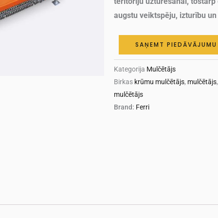
teritoriju uzturēšanai, tosta
augstu veiktspēju, izturību un
SAŅEMT PIEDĀVĀJUMU
Kategorija
Mulčētājs
Birkas
krūmu mulčētājs
,
mulčētājs
mulčētājs
Brand:
Ferri