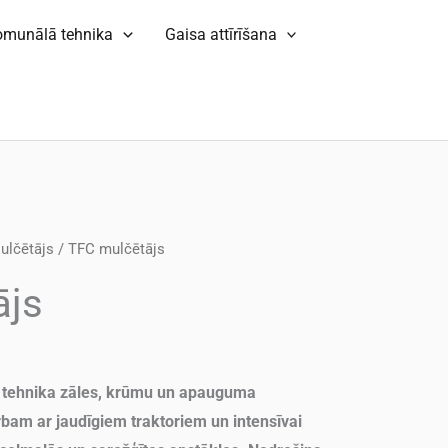
omunālā tehnika
Gaisa attīrīšana
ulčētājs
/ TFC mulčētājs
ājs
a tehnika zāles, krūmu un apauguma
bam ar jaudīgiem traktoriem un intensīvai