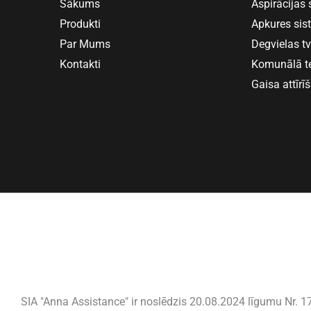
Sākums
Aspirācijas
Produkti
Apkures si
Par Mums
Degvielas t
Kontakti
Komunālā t
Gaisa attīrī
SIA "Anna Assistance" ir noslēdzis 20.08.2024 līgumu Nr. 17.