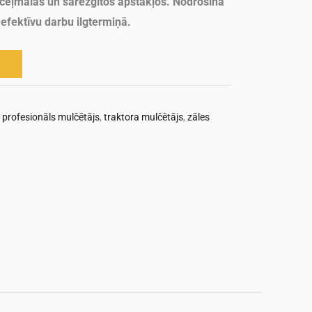
rp ceļmalās un sarežģītos apstākļos. Nodrošina
 efektīvu darbu ilgtermiņā.
,
profesionāls mulčētājs
,
traktora mulčētājs
,
zāles