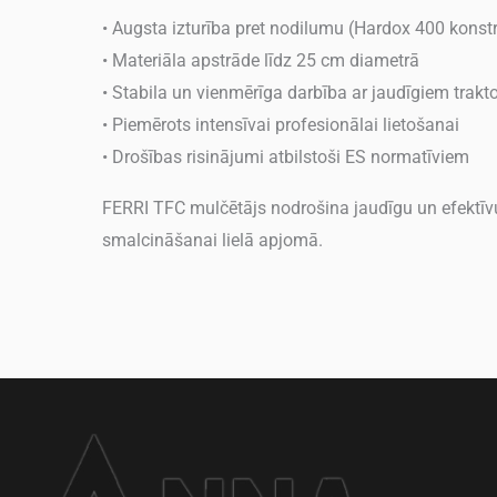
• Augsta izturība pret nodilumu (Hardox 400 konstr
• Materiāla apstrāde līdz 25 cm diametrā
• Stabila un vienmērīga darbība ar jaudīgiem trakt
• Piemērots intensīvai profesionālai lietošanai
• Drošības risinājumi atbilstoši ES normatīviem
FERRI TFC mulčētājs nodrošina jaudīgu un efektīvu
smalcināšanai lielā apjomā.