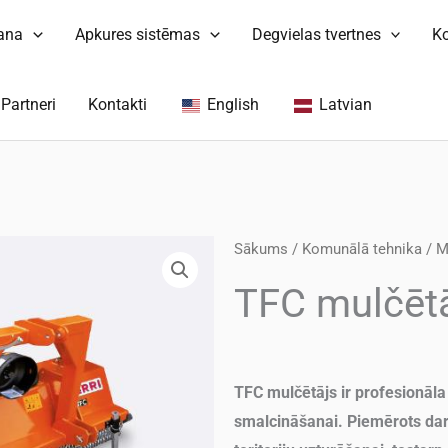
šana
Apkures sistēmas
Degvielas tvertnes
K
Partneri
Kontakti
English
Latvian
Sākums
/
Komunālā tehnika
/
M
TFC mulčēt
TFC mulčētājs ir profesionāl
smalcināšanai. Piemērots dar