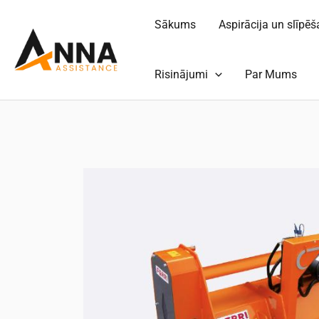
Pāriet
Sākums
Aspirācija un slīpē
uz
saturu
Risinājumi
Par Mums