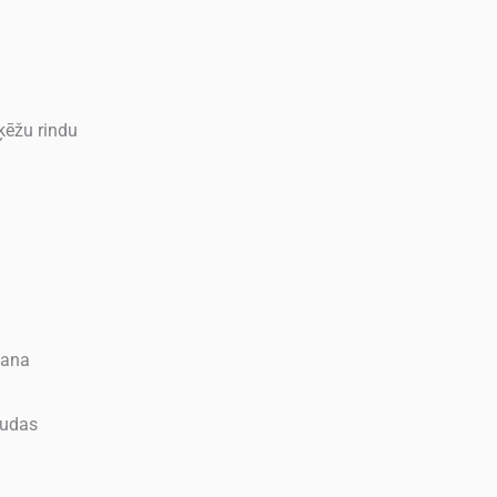
ķēžu rindu
šana
audas