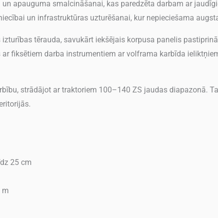
u un apauguma smalcināšanai, kas paredzēta darbam ar jaudīgiem 
ecībai un infrastruktūras uzturēšanai, kur nepieciešama augsta
 izturības tērauda, savukārt iekšējais korpusa panelis pastipri
s ar fiksētiem darba instrumentiem ar volframa karbīda ieliktņiem
rbību, strādājot ar traktoriem 100–140 ZS jaudas diapazonā. Ta
itorijās.
īdz 25 cm
0 m