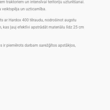
traktoriem un intensīvai teritoriju uzturēšanai.
 veiktspēja un uzticamība.
nāts ar Hardox 400 tēraudu, nodrošinot augstu
, kas ļauj efektīvi apstrādāt materiālu līdz 25 cm
s ir piemērots darbam sarežģītos apstākļos,