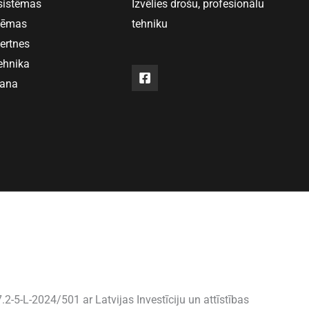
 sistēmas
Izvēlies drošu, profesionālu
stēmas
tehniku
vertnes
ehnika
šana
2-5-L-2024/501 ar Latvijas Investīciju un attīstības