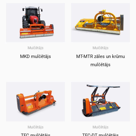
Mulčētājs
Mulčētājs
MKD mulčētājs
MT-MTR zāles un krūmu
mulčētājs
Mulčētājs
Mulčētājs
TFC mulčētājs
TFC-DT mulčētājs