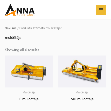
Pāriet
MAI
uz
MEN
saturu
Sākums
/ Produkts atzīmēts “mulčētājs”
mulčētājs
Showing all 6 results
Mulčētājs
Mulčētājs
F mulčētājs
MC mulčētājs