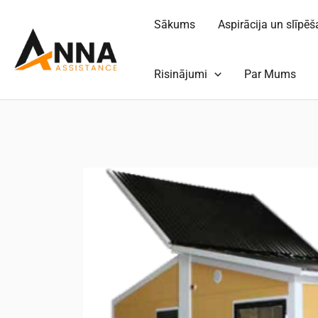
Pāriet
Sākums
Aspirācija un slīpē
uz
saturu
Risinājumi
Par Mums