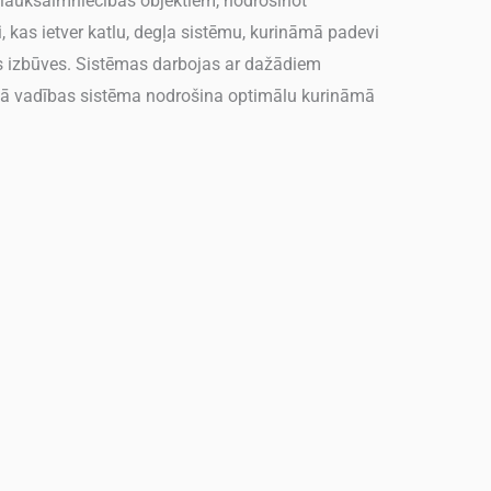
lauksaimniecības objektiem, nodrošinot
, kas ietver katlu, degļa sistēmu, kurināmā padevi
ras izbūves. Sistēmas darbojas ar dažādiem
tā vadības sistēma nodrošina optimālu kurināmā