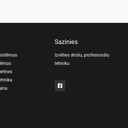
Sazinies
 sistēmas
Izvēlies drošu, profesionālu
stēmas
tehniku
vertnes
ehnika
šana