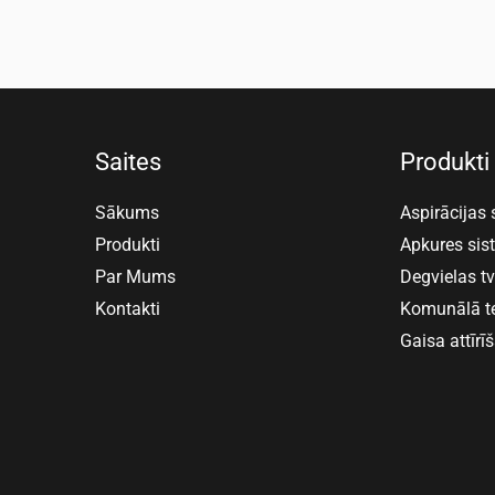
Saites
Produkti
Sākums
Aspirācijas
Produkti
Apkures si
Par Mums
Degvielas t
Kontakti
Komunālā t
Gaisa attīrī