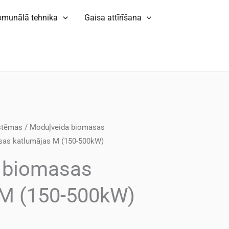
omunālā tehnika
Gaisa attīrīšana
stēmas
/
Moduļveida biomasas
sas katlumājas M (150-500kW)
 biomasas
 M (150-500kW)