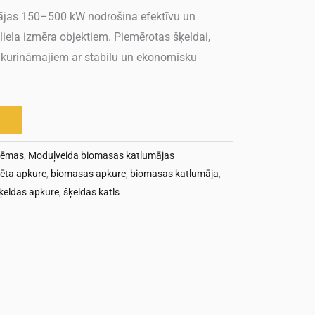
jas 150–500 kW nodrošina efektīvu un
liela izmēra objektiem. Piemērotas šķeldai,
kurināmajiem ar stabilu un ekonomisku
tēmas
,
Moduļveida biomasas katlumājas
ēta apkure
,
biomasas apkure
,
biomasas katlumāja
,
ķeldas apkure
,
šķeldas katls