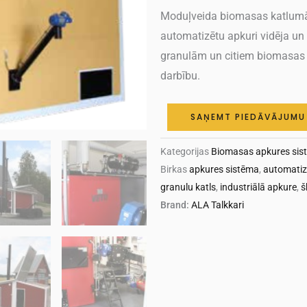
Moduļveida biomasas katlumā
automatizētu apkuri vidēja un 
granulām un citiem biomasas 
darbību.
SAŅEMT PIEDĀVĀJUMU
Kategorijas
Biomasas apkures sis
Birkas
apkures sistēma
,
automatiz
granulu katls
,
industriālā apkure
,
š
Brand:
ALA Talkkari