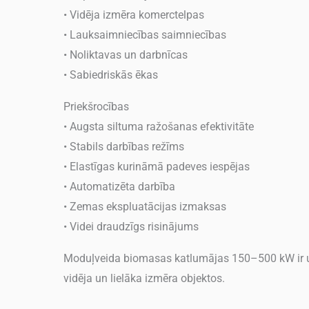
• Vidēja izmēra komerctelpas
• Lauksaimniecības saimniecības
• Noliktavas un darbnīcas
• Sabiedriskās ēkas
Priekšrocības
• Augsta siltuma ražošanas efektivitāte
• Stabils darbības režīms
• Elastīgas kurināmā padeves iespējas
• Automatizēta darbība
• Zemas ekspluatācijas izmaksas
• Videi draudzīgs risinājums
Moduļveida biomasas katlumājas 150–500 kW ir uz
vidēja un lielāka izmēra objektos.