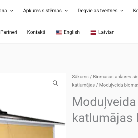
šana
Apkures sistēmas
Degvielas tvertnes
K
Partneri
Kontakti
English
Latvian
Sākums
/
Biomasas apkures si
katlumājas
/ Moduļveida bioma
Moduļveida
katlumājas