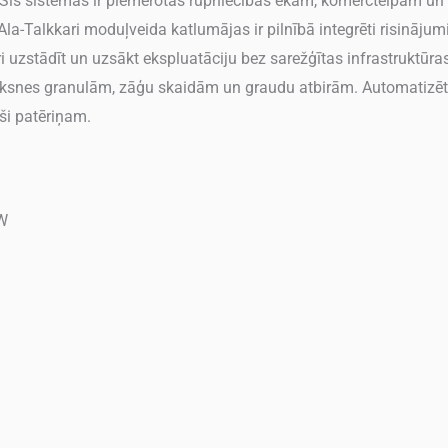
Šīs sistēmas ir piemērotas rūpniecības ēkām, komerctelpām un 
a-Talkkari moduļveida katlumājas ir pilnībā integrēti risinājumi
ri uzstādīt un uzsākt ekspluatāciju bez sarežģītas infrastruktū
oksnes granulām, zāģu skaidām un graudu atbirām. Automatizē
ši patēriņam.
kW