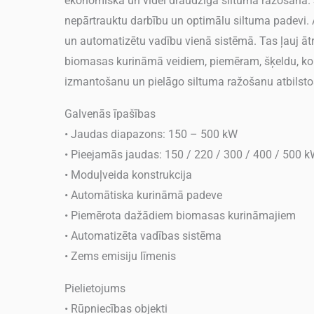
ekonomiska un videi draudzīga siltuma ražošana. 
nepārtrauktu darbību un optimālu siltuma padevi. Al
un automatizētu vadību vienā sistēmā. Tas ļauj āt
biomasas kurināmā veidiem, piemēram, šķeldu, k
izmantošanu un pielāgo siltuma ražošanu atbilsto
Galvenās īpašības
• Jaudas diapazons: 150 – 500 kW
• Pieejamās jaudas: 150 / 220 / 300 / 400 / 500 
• Moduļveida konstrukcija
• Automātiska kurināmā padeve
• Piemērota dažādiem biomasas kurināmajiem
• Automatizēta vadības sistēma
• Zems emisiju līmenis
Pielietojums
• Rūpniecības objekti