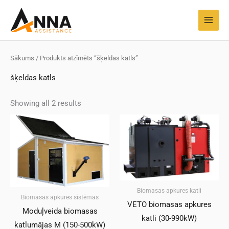
Pāriet
MAI
uz
MEN
saturu
Sākums
/ Produkts atzīmēts “šķeldas katls”
šķeldas katls
Showing all 2 results
Biomasas apkures katli
Biomasas apkures sistēmas
VETO biomasas apkures
Moduļveida biomasas
katli (30-990kW)
katlumājas M (150-500kW)