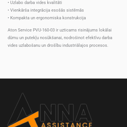
• Uzlabo darba vides kvalitāti
• Vienkārša integrācija esošās sistēmās
• Kompakta un ergonomiska konstrukcija
Aton Service PVU-160-03 ir uzticams risinājums lokālai
dūmu un putekļu nosūkšanai, nodrošinot efektīvu darba
vides uzlabošanu un drošību industriālajos procesos.