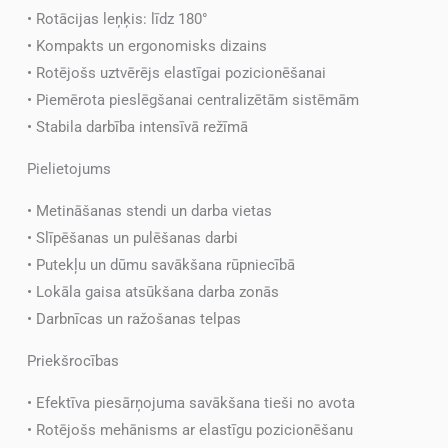
• Rotācijas leņķis: līdz 180°
• Kompakts un ergonomisks dizains
• Rotējošs uztvērējs elastīgai pozicionēšanai
• Piemērota pieslēgšanai centralizētām sistēmām
• Stabila darbība intensīvā režīmā
Pielietojums
• Metināšanas stendi un darba vietas
• Slīpēšanas un pulēšanas darbi
• Putekļu un dūmu savākšana rūpniecībā
• Lokāla gaisa atsūkšana darba zonās
• Darbnīcas un ražošanas telpas
Priekšrocības
• Efektīva piesārņojuma savākšana tieši no avota
• Rotējošs mehānisms ar elastīgu pozicionēšanu