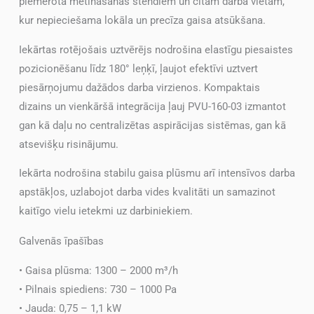
piemērota metināšanas stendiem un citām darba vietām,
kur nepieciešama lokāla un precīza gaisa atsūkšana.
Iekārtas rotējošais uztvērējs nodrošina elastīgu piesaistes
pozicionēšanu līdz 180° leņķī, ļaujot efektīvi uztvert
piesārņojumu dažādos darba virzienos. Kompaktais
dizains un vienkāršā integrācija ļauj PVU-160-03 izmantot
gan kā daļu no centralizētas aspirācijas sistēmas, gan kā
atsevišķu risinājumu.
Iekārta nodrošina stabilu gaisa plūsmu arī intensīvos darba
apstākļos, uzlabojot darba vides kvalitāti un samazinot
kaitīgo vielu ietekmi uz darbiniekiem.
Galvenās īpašības
• Gaisa plūsma: 1300 – 2000 m³/h
• Pilnais spiediens: 730 – 1000 Pa
• Jauda: 0,75 – 1,1 kW