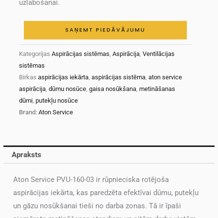
uzlabošanai.
SAŅEMT PIEDĀVĀJUMU
Kategorijas
Aspirācijas sistēmas
,
Aspirācija
,
Ventilācijas
sistēmas
Birkas
aspirācijas iekārta
,
aspirācijas sistēma
,
aton service
aspirācija
,
dūmu nosūce
,
gaisa nosūkšana
,
metināšanas
dūmi
,
putekļu nosūce
Brand:
Aton Service
Apraksts
Aton Service PVU-160-03 ir rūpnieciska rotējoša
aspirācijas iekārta, kas paredzēta efektīvai dūmu, putekļu
un gāzu nosūkšanai tieši no darba zonas. Tā ir īpaši