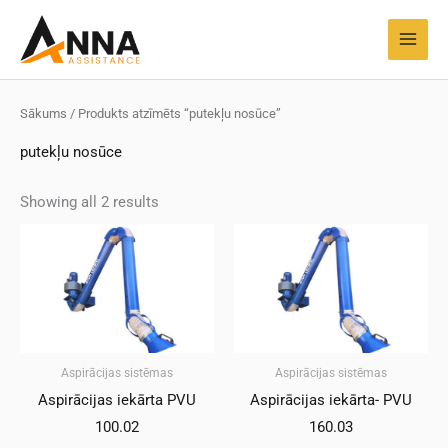
Pāriet
MAI
uz
MEN
saturu
Sākums
/ Produkts atzīmēts “putekļu nosūce”
putekļu nosūce
Showing all 2 results
Aspirācijas sistēmas
Aspirācijas sistēmas
Aspirācijas iekārta PVU
Aspirācijas iekārta- PVU
100.02
160.03