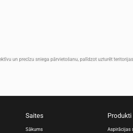
ktīvu un precīzu sniega pārvietošanu, palīdzot uzturēt teritorija
Saites
Produkti
Sākums
Aspirācijas