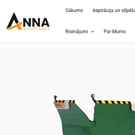
Pāriet
Sākums
Aspirācija un slīpē
uz
saturu
Risinājumi
Par Mums