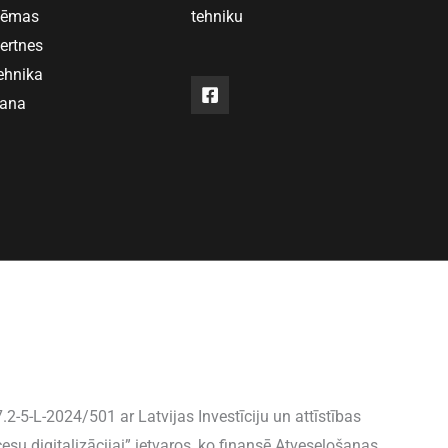
stēmas
tehniku
vertnes
ehnika
šana
2-5-L-2024/501 ar Latvijas Investīciju un attīstības
u digitalizācijai” ietvaros, ko finansē Atveseļošanas