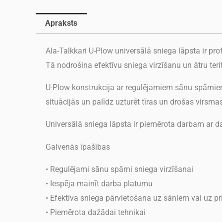
Apraksts
Ala-Talkkari U-Plow universālā sniega lāpsta ir pro
Tā nodrošina efektīvu sniega virzīšanu un ātru teri
U-Plow konstrukcija ar regulējamiem sānu spārniem
situācijās un palīdz uzturēt tīras un drošas virsma
Universālā sniega lāpsta ir piemērota darbam ar d
Galvenās īpašības
• Regulējami sānu spārni sniega virzīšanai
• Iespēja mainīt darba platumu
• Efektīva sniega pārvietošana uz sāniem vai uz pr
• Piemērota dažādai tehnikai