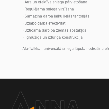
• Ātra un efektīva sniega pārvietošana
• Regulējama sniega virzīšana
• Samazina darba laiku lielās teritorijās
• Uzlabo darba efektivitāti
• Uzticama darbība ziemas apstākļos
• Ilgmūžīga un izturīga konstrukcija
Ala-Talkkari universālā sniega lāpsta nodrošina efe