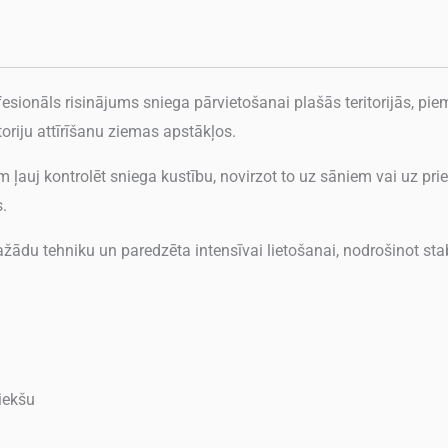
fesionāls risinājums sniega pārvietošanai plašās teritorijās, pie
toriju attīrīšanu ziemas apstākļos.
 ļauj kontrolēt sniega kustību, novirzot to uz sāniem vai uz pr
s.
ažādu tehniku un paredzēta intensīvai lietošanai, nodrošinot st
iekšu