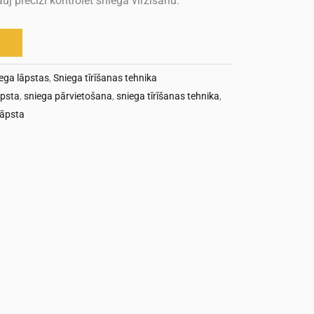
auj precīzi kontrolēt sniega virzīšanu.
ega lāpstas
,
Sniega tīrīšanas tehnika
āpsta
,
sniega pārvietošana
,
sniega tīrīšanas tehnika
,
lāpsta