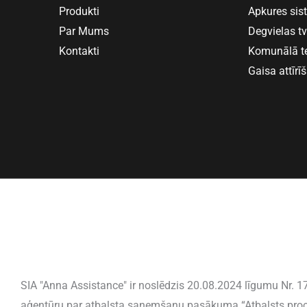
Produkti
Apkures si
Par Mums
Degvielas t
Kontakti
Komunālā t
Gaisa attīrī
SIA "Anna Assistance" ir noslēdzis 20.08.2024 līgumu Nr. 17.
aģentūru par atbalsta saņemšanu pasākuma “Atbalsts proces