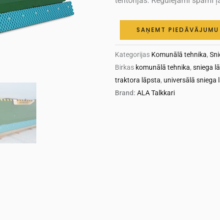
teritorijās. Regulējami spārni ļ
SAŅEMT PIEDĀVĀJUMU
Kategorijas
Komunālā tehnika
,
Sni
Birkas
komunālā tehnika
,
sniega l
traktora lāpsta
,
universālā sniega 
Brand:
ALA Talkkari