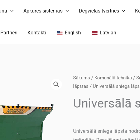
šana
Apkures sistēmas
Degvielas tvertnes
K
Partneri
Kontakti
English
Latvian
Sākums
/
Komunālā tehnika
/
S
lāpstas
/ Universālā sniega lāps
Universālā 
Universālā sniega lāpsta nodro