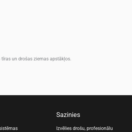
s tīras un drošas ziemas apstākļos.
Sazinies
 sistēmas
Izvēlies drošu, profesionālu