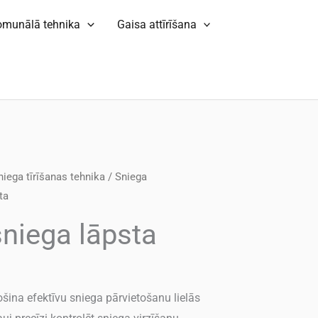
omunālā tehnika
Gaisa attīrīšana
niega tīrīšanas tehnika
/
Sniega
ta
sniega lāpsta
šina efektīvu sniega pārvietošanu lielās