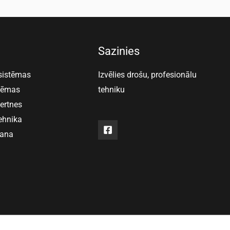
Sazinies
 sistēmas
Izvēlies drošu, profesionālu
stēmas
tehniku
vertnes
ehnika
šana