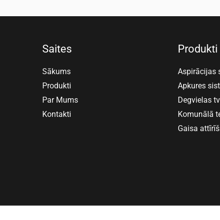
Saites
Produkti
Sākums
Aspirācijas
Produkti
Apkures si
Par Mums
Degvielas t
Kontakti
Komunālā t
Gaisa attīrī