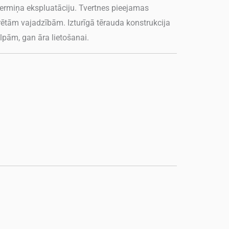
lgtermiņa ekspluatāciju. Tvertnes pieejamas
krētām vajadzībām. Izturīgā tērauda konstrukcija
lpām, gan āra lietošanai.