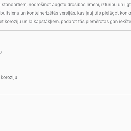
em standartiem, nodrošinot augstu drošības līmeni, izturību un i
bultsienu un konteinerizētās versijās, kas ļauj tās pielāgot kon
t koroziju un laikapstākļiem, padarot tās piemērotas gan iekšte
s
 koroziju