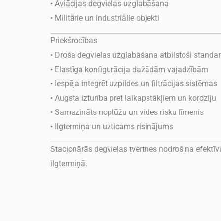
• Aviācijas degvielas uzglabāšana
• Militārie un industriālie objekti
Priekšrocības
• Droša degvielas uzglabāšana atbilstoši standa
• Elastīga konfigurācija dažādām vajadzībām
• Iespēja integrēt uzpildes un filtrācijas sistēmas
• Augsta izturība pret laikapstākļiem un koroziju
• Samazināts noplūžu un vides risku līmenis
• Ilgtermiņa un uzticams risinājums
Stacionārās degvielas tvertnes nodrošina efektī
ilgtermiņā.