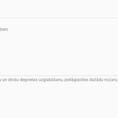
rtiem
vu un drošu degvielas uzglabāšanu, pielāgojoties dažādu nozaru