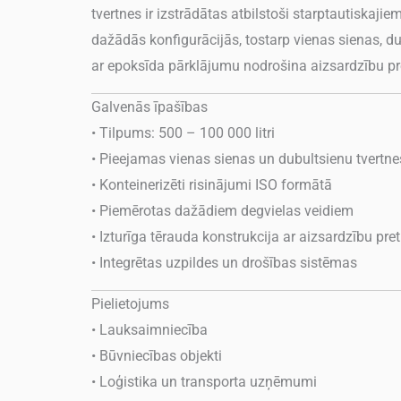
tvertnes ir izstrādātas atbilstoši starptautiskaji
dažādās konfigurācijās, tostarp vienas sienas, du
ar epoksīda pārklājumu nodrošina aizsardzību pre
Galvenās īpašības
• Tilpums: 500 – 100 000 litri
• Pieejamas vienas sienas un dubultsienu tvertne
• Konteinerizēti risinājumi ISO formātā
• Piemērotas dažādiem degvielas veidiem
• Izturīga tērauda konstrukcija ar aizsardzību pret
• Integrētas uzpildes un drošības sistēmas
Pielietojums
• Lauksaimniecība
• Būvniecības objekti
• Loģistika un transporta uzņēmumi