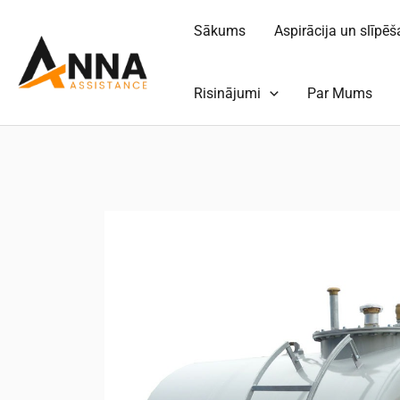
Pāriet
Sākums
Aspirācija un slīpē
uz
saturu
Risinājumi
Par Mums