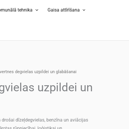
omunālā tehnika
Gaisa attīrīšana
vertnes degvielas uzpildei un glabāšanai
gvielas uzpildei un
 drošai dīzeļdegvielas, benzīna un aviācijas
otas rūpniecībai, loģistikai un