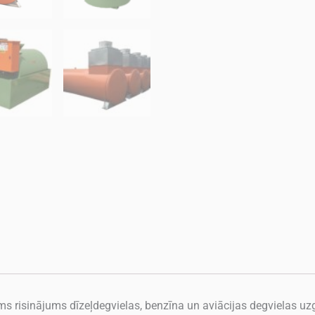
ams risinājums dīzeļdegvielas, benzīna un aviācijas degvielas u