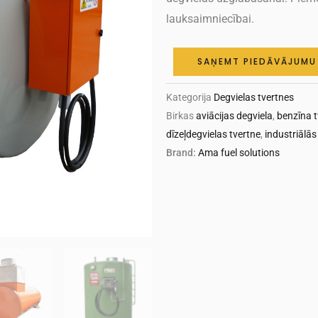
lauksaimniecībai.
SAŅEMT PIEDĀVĀJUMU
Kategorija
Degvielas tvertnes
Birkas
aviācijas degviela
,
benzīna t
dīzeļdegvielas tvertne
,
industriālās
Brand:
Ama fuel solutions