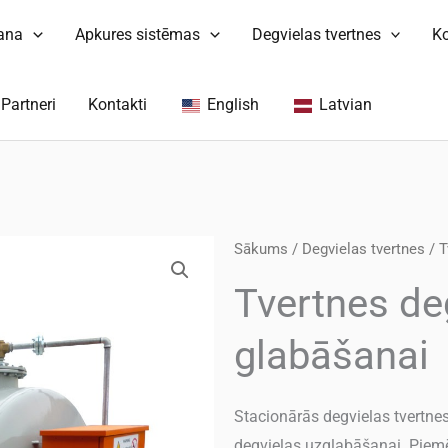
šana
Apkures sistēmas
Degvielas tvertnes
K
Partneri
Kontakti
English
Latvian
Sākums
/
Degvielas tvertnes
/ T
Tvertnes de
glabāšanai
Stacionārās degvielas tvertnes
degvielas uzglabāšanai. Piemēr