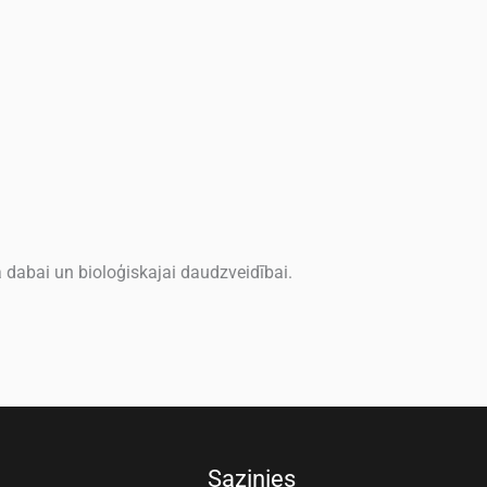
 dabai un bioloģiskajai daudzveidībai.
Sazinies