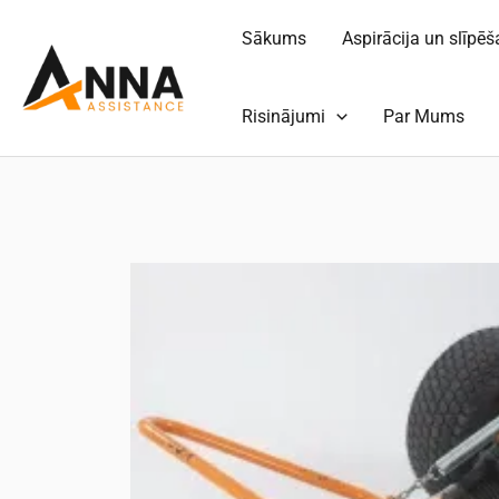
Pāriet
Sākums
Aspirācija un slīpē
uz
saturu
Risinājumi
Par Mums