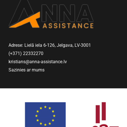
Adrese: Lielā iela 6-126, Jelgava, LV-3001
(+371) 22332270
kristians@anna-assistance.lv
Sazinies ar mums