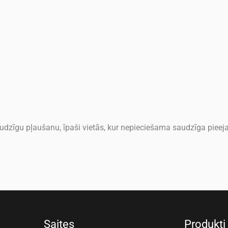
zīgu pļaušanu, īpaši vietās, kur nepieciešama saudzīga pieeja
Saites
Produkti