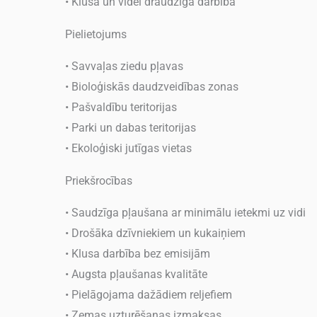
• Klusa un videi draudzīga darbība
Pielietojums
• Savvaļas ziedu pļavas
• Bioloģiskās daudzveidības zonas
• Pašvaldību teritorijas
• Parki un dabas teritorijas
• Ekoloģiski jutīgas vietas
Priekšrocības
• Saudzīga pļaušana ar minimālu ietekmi uz vidi
• Drošāka dzīvniekiem un kukaiņiem
• Klusa darbība bez emisijām
• Augsta pļaušanas kvalitāte
• Pielāgojama dažādiem reljefiem
• Zemas uzturēšanas izmaksas