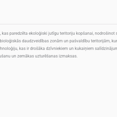
kas paredzēta ekoloģiski jutīgu teritoriju kopšanai, nodrošinot
bioloģiskās daudzveidības zonām un pašvaldību teritorijām, kur 
oloģiju, kas ir drošāka dzīvniekiem un kukaiņiem salīdzinājum
pļaušanu un zemākas uzturēšanas izmaksas.