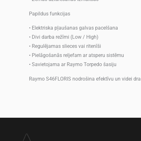
Papildus funkcijas
• Elektriska pļaušanas galvas pacelšana
• Divi darba režīmi (Low / High)
• Regulējamas slieces vai ritenīši
• Pielāgošanās reljefam ar atsperu sistēmu
• Savietojama ar Raymo Torpedo šasiju
Raymo S46FLORIS nodrošina efektīvu un videi draud