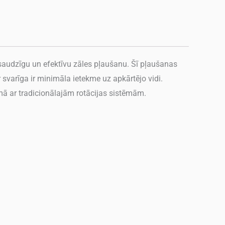
 saudzīgu un efektīvu zāles pļaušanu. Šī pļaušanas
svarīga ir minimāla ietekme uz apkārtējo vidi.
ā ar tradicionālajām rotācijas sistēmām.