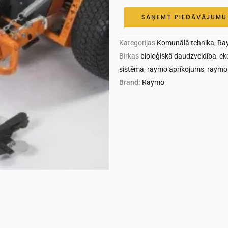
SAŅEMT PIEDĀVĀJUMU
Kategorijas
Komunālā tehnika
,
Ra
Birkas
bioloģiskā daudzveidība
,
ek
sistēma
,
raymo aprīkojums
,
raymo 
Brand:
Raymo