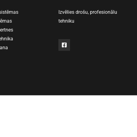
 sistēmas
Izvēlies drošu, profesionālu
stēmas
tehniku
vertnes
ehnika
šana