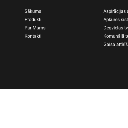
Sākums
Aspirācijas
Produkti
Apkures si
Par Mums
Degvielas t
Kontakti
Komunālā t
Gaisa attīrī