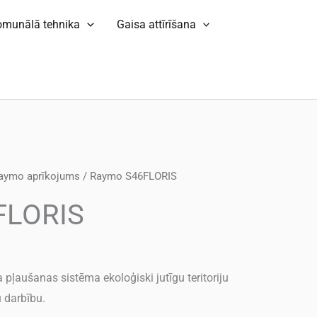
omunālā tehnika
Gaisa attīrīšana
aymo aprīkojums
/ Raymo S46FLORIS
FLORIS
pļaušanas sistēma ekoloģiski jutīgu teritoriju
 darbību.