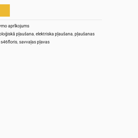
ymo aprīkojums
oloģiskā pļaušana
,
elektriska pļaušana
,
pļaušanas
s46floris
,
savvaļas pļavas