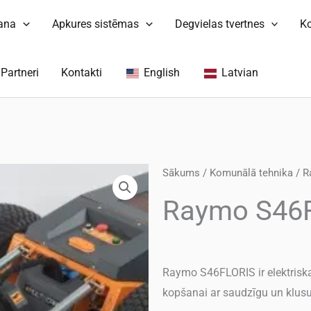
šana
Apkures sistēmas
Degvielas tvertnes
K
Partneri
Kontakti
English
Latvian
Sākums
/
Komunālā tehnika
/
R
Raymo S46
Raymo S46FLORIS ir elektriska 
kopšanai ar saudzīgu un klusu