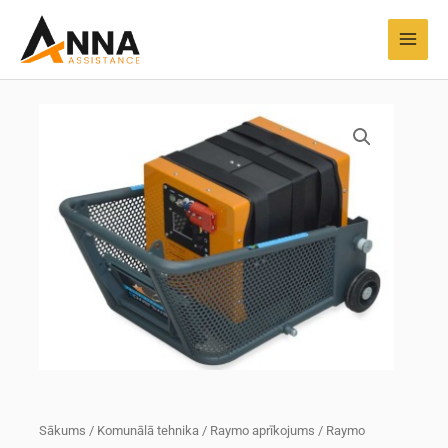
Pāriet
MAI
uz
MEN
saturu
Sākums
/
Komunālā tehnika
/
Raymo aprīkojums
/ Raymo