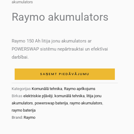
akumulators
Raymo akumulators
Raymo 150 Ah litija jonu akumulators ar
POWERSWAP sistēmu nepārtrauktai un efektīvai
darbībai.
SAŅEMT PIEDĀVĀJUMU
Kategorijas
Komunālā tehnika
,
Raymo aprīkojums
Birkas
elektriskie pļāvēji
,
komunālā tehnika
,
litija jonu
akumulators
,
powerswap baterija
,
raymo akumulators
,
raymo baterija
Brand:
Raymo