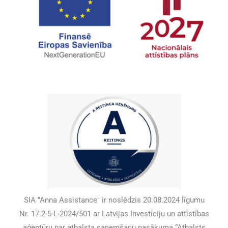
SIA "Anna Assistance" ir noslēdzis 20.08.2024 līgumu
Nr. 17.2-5-L-2024/501 ar Latvijas Investīciju un attīstības
aģentūru par atbalsta saņemšanu pasākuma “Atbalsts