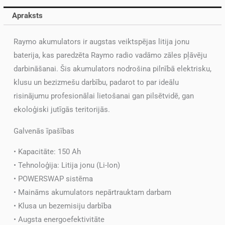
Apraksts
Raymo akumulators ir augstas veiktspējas litija jonu
baterija, kas paredzēta Raymo radio vadāmo zāles pļāvēju
darbināšanai. Šis akumulators nodrošina pilnībā elektrisku,
klusu un bezizmešu darbību, padarot to par ideālu
risinājumu profesionālai lietošanai gan pilsētvidē, gan
ekoloģiski jutīgās teritorijās.
Galvenās īpašības
• Kapacitāte: 150 Ah
• Tehnoloģija: Litija jonu (Li-Ion)
• POWERSWAP sistēma
• Maināms akumulators nepārtrauktam darbam
• Klusa un bezemisiju darbība
• Augsta energoefektivitāte