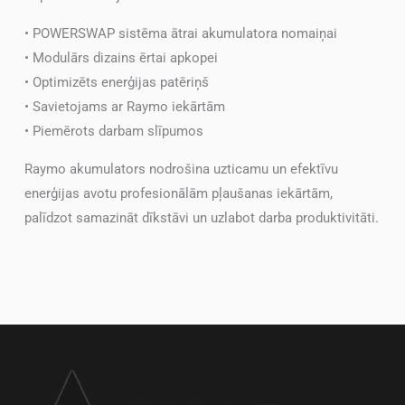
• POWERSWAP sistēma ātrai akumulatora nomaiņai
• Modulārs dizains ērtai apkopei
• Optimizēts enerģijas patēriņš
• Savietojams ar Raymo iekārtām
• Piemērots darbam slīpumos
Raymo akumulators nodrošina uzticamu un efektīvu
enerģijas avotu profesionālām pļaušanas iekārtām,
palīdzot samazināt dīkstāvi un uzlabot darba produktivitāti.