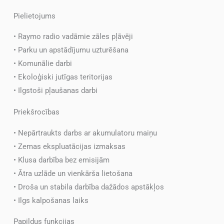
Pielietojums
• Raymo radio vadāmie zāles pļāvēji
• Parku un apstādījumu uzturēšana
• Komunālie darbi
• Ekoloģiski jutīgas teritorijas
• Ilgstoši pļaušanas darbi
Priekšrocības
• Nepārtraukts darbs ar akumulatoru maiņu
• Zemas ekspluatācijas izmaksas
• Klusa darbība bez emisijām
• Ātra uzlāde un vienkārša lietošana
• Droša un stabila darbība dažādos apstākļos
• Ilgs kalpošanas laiks
Papildus funkcijas