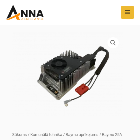
Pāriet
MAI
uz
MEN
saturu
Sākums
/
Komunālā tehnika
/
Raymo aprīkojums
/ Raymo 25A