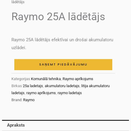
lādētājs
Raymo 25A lādētājs
Raymo 25A lādētājs efektīvai un drošai akumulatoru
uzlādei.
SAŅEMT PIEDĀVĀJUMU
Kategorijas
Komunālā tehnika
,
Raymo aprīkojums
Birkas
25a ladetajs
,
akumulatoru ladetajs
,
litija akumulatoru
ladetajs
,
raymo aprīkojums
,
raymo ladetajs
Brand:
Raymo
Apraksts