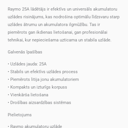
Raymo 25A lādētājs ir efektīvs un universāls akumulatoru
uzlādes risinājums, kas nodrošina optimālu līdzsvaru starp
uzlādes ātrumu un akumulatora ilgmūžību. Tas ir
piemērots gan ikdienas lietošanai, gan profesionālai
tehnikai, kur nepieciešama uzticama un stabila uzlāde.
Galvenās īpašības
• Uzlādes jauda: 25A
• Stabils un efektīvs uzlādes process
• Piemērots litija jonu akumulatoriem
• Kompakts un izturīgs korpuss
• Vienkārša lietošana
• Drošības aizsardzības sistēmas
Pielietojums
• Raymo akumulatoru uzlāde