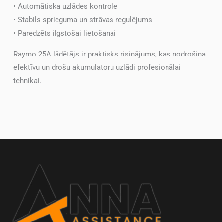
• Automātiska uzlādes kontrole
• Stabils sprieguma un strāvas regulējums
• Paredzēts ilgstošai lietošanai
Raymo 25A lādētājs ir praktisks risinājums, kas nodrošina
efektīvu un drošu akumulatoru uzlādi profesionālai
tehnikai.