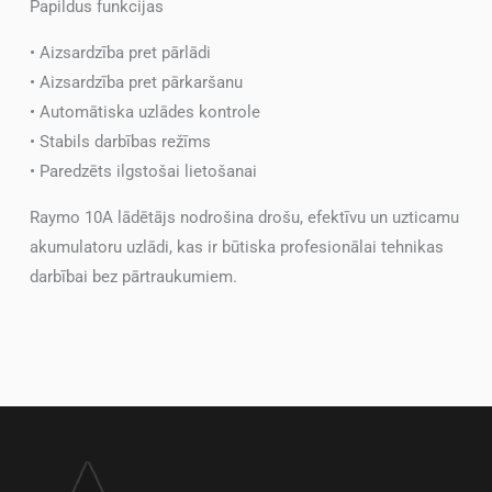
Papildus funkcijas
• Aizsardzība pret pārlādi
• Aizsardzība pret pārkaršanu
• Automātiska uzlādes kontrole
• Stabils darbības režīms
• Paredzēts ilgstošai lietošanai
Raymo 10A lādētājs nodrošina drošu, efektīvu un uzticamu
akumulatoru uzlādi, kas ir būtiska profesionālai tehnikas
darbībai bez pārtraukumiem.