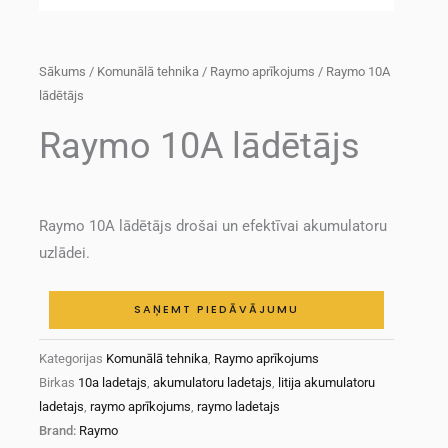
Sākums
/
Komunālā tehnika
/
Raymo aprīkojums
/ Raymo 10A
lādētājs
Raymo 10A lādētājs
Raymo 10A lādētājs drošai un efektīvai akumulatoru
uzlādei.
SAŅEMT PIEDĀVĀJUMU
Kategorijas
Komunālā tehnika
,
Raymo aprīkojums
Birkas
10a ladetajs
,
akumulatoru ladetajs
,
litija akumulatoru
ladetajs
,
raymo aprīkojums
,
raymo ladetajs
Brand:
Raymo