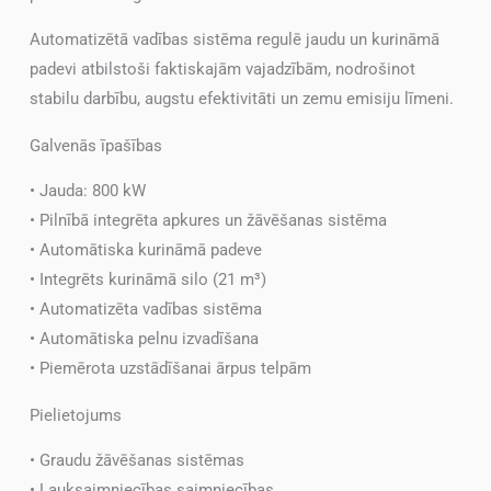
Automatizētā vadības sistēma regulē jaudu un kurināmā
padevi atbilstoši faktiskajām vajadzībām, nodrošinot
stabilu darbību, augstu efektivitāti un zemu emisiju līmeni.
Galvenās īpašības
• Jauda: 800 kW
• Pilnībā integrēta apkures un žāvēšanas sistēma
• Automātiska kurināmā padeve
• Integrēts kurināmā silo (21 m³)
• Automatizēta vadības sistēma
• Automātiska pelnu izvadīšana
• Piemērota uzstādīšanai ārpus telpām
Pielietojums
• Graudu žāvēšanas sistēmas
• Lauksaimniecības saimniecības