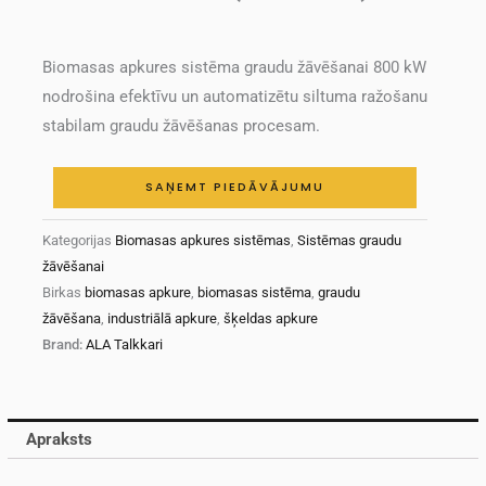
Biomasas apkures sistēma graudu žāvēšanai 800 kW
nodrošina efektīvu un automatizētu siltuma ražošanu
stabilam graudu žāvēšanas procesam.
SAŅEMT PIEDĀVĀJUMU
Kategorijas
Biomasas apkures sistēmas
,
Sistēmas graudu
žāvēšanai
Birkas
biomasas apkure
,
biomasas sistēma
,
graudu
žāvēšana
,
industriālā apkure
,
šķeldas apkure
Brand:
ALA Talkkari
Apraksts