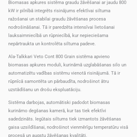
Biomasas apkures sistēma graudu žāvēšanai ar jaudu 800
kW ir pilnībā integrēts risinājums efektīvai siltuma
ražošanai un stabilai graudu žāvēšanas procesa
nodrošināšanai. Tā ir paredzēta intensīvai lietošanai
lauksaimniecībā un rūpniecībā, kur nepieciešama
nepārtraukta un kontrolēta siltuma padeve.
Ala-Talkkari Veto Cont 800 Grain sistēma apvieno
biomasas apkures moduli, kurināmā uzglabāšanas silo un
automatizētu vadības sistēmu vienotā risinājumā. Tā ir
rūpnīcā samontēta un pārbaudīta, nodrošinot ātru
uzstādīšanu un drošu ekspluatāciju.
Sistēma darbojas, automātiski padodot biomasas
kurināmo degšanas kamerā, kur tas tiek efektīvi
sadedzināts. Iegūtais siltums tiek izmantots žāvēšanas
gaisa uzsildīšanai, nodrošinot vienmērīgu temperatūru visā
procesā un augstu žāvēšanas kvalitāti.