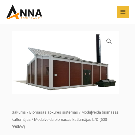
Pāriet
MAI
uz
MEN
saturu
Sākums
/
Biomasas apkures sistēmas
/
Moduļveida biomasas
katlumājas
/ Moduļveida biomasas katlumājas L/D (500-
990kW)