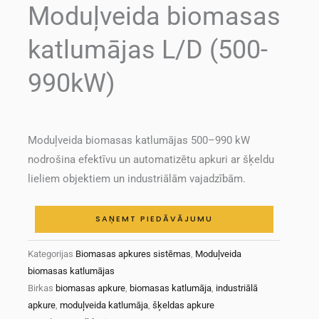
Moduļveida biomasas
katlumājas L/D (500-
990kW)
Moduļveida biomasas katlumājas 500–990 kW
nodrošina efektīvu un automatizētu apkuri ar šķeldu
lieliem objektiem un industriālām vajadzībām.
SAŅEMT PIEDĀVĀJUMU
Kategorijas
Biomasas apkures sistēmas
,
Moduļveida
biomasas katlumājas
Birkas
biomasas apkure
,
biomasas katlumāja
,
industriālā
apkure
,
moduļveida katlumāja
,
šķeldas apkure