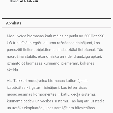
Brand:
ALA Talkkari
Apraksts
Moduļveida biomasas katlumājas ar jaudu no 500 līdz 990
kW ir pilnībā integrēti siltuma ražošanas risinājumi, kas
paredzēti lieliem objektiem un industriālai lietošanai. Tās
nodrošina stabilu, ekonomisku un videi draudzīgu apkuri,
izmantojot biomasas kurināmo, piemēram, koksnes
šķeldu.
Ala-Talkkari moduļveida biomasas katlumājas ir
izstrādātas kā gatavi risinājumi, kas ietver visas
nepieciešamās komponentes – katlu, degļa sistēmu,
kurināmā padevi un vadības sistēmu. Tas ļauj ātri uzstādīt
un uzsākt ekspluatāciju bez sarežģītiem būvniecības