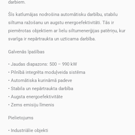
darbiem.
Šīs katlumājas nodrošina automātisku darbību, stabilu
siltuma ražošanu un augstu energoefektivitāti. Tās ir
piemērotas objektiem ar lielu siltumenerģijas patēriņu, kur
svarīga ir nepārtraukta un uzticama darbība.
Galvenās īpašības
• Jaudas diapazons: 500 – 990 kW
• Pilnībā integrēta moduļveida sistēma
• Automātiska kurināmā padeve
• Stabila un nepārtraukta darbība
• Augsta energoefektivitāte
• Zems emisiju līmenis
Pielietojums
• Industriālie objekti