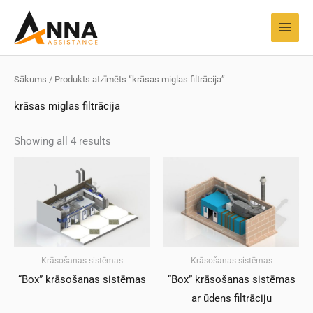
Pāriet
MAI
uz
MEN
saturu
Sākums
/ Produkts atzīmēts “krāsas miglas filtrācija”
krāsas miglas filtrācija
Showing all 4 results
Krāsošanas sistēmas
Krāsošanas sistēmas
“Box” krāsošanas sistēmas
“Box” krāsošanas sistēmas
ar ūdens filtrāciju