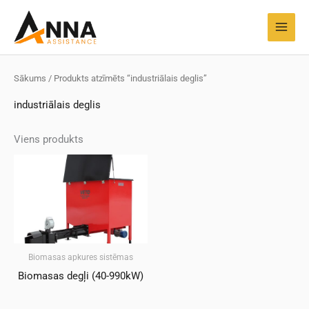
Pāriet
MAI
uz
MEN
saturu
Sākums
/ Produkts atzīmēts “industriālais deglis”
industriālais deglis
Viens produkts
Biomasas apkures sistēmas
Biomasas degļi (40-990kW)