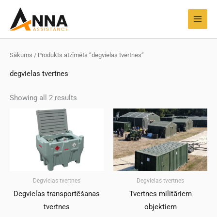
Pāriet
MAI
uz
MEN
saturu
Sākums
/ Produkts atzīmēts “degvielas tvertnes”
degvielas tvertnes
Showing all 2 results
Degvielas tvertnes
Degvielas tvertnes
Degvielas transportēšanas
Tvertnes militāriem
tvertnes
objektiem