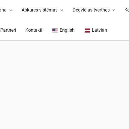
šana
Apkures sistēmas
Degvielas tvertnes
K
Partneri
Kontakti
English
Latvian