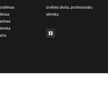
 sistēmas
Izvēlies drošu, profesionālu
stēmas
tehniku
vertnes
ehnika
šana