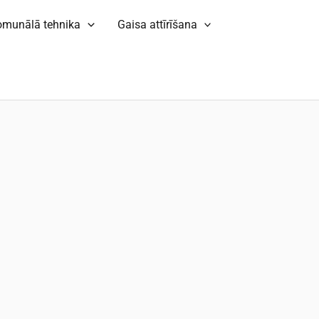
omunālā tehnika
Gaisa attīrīšana