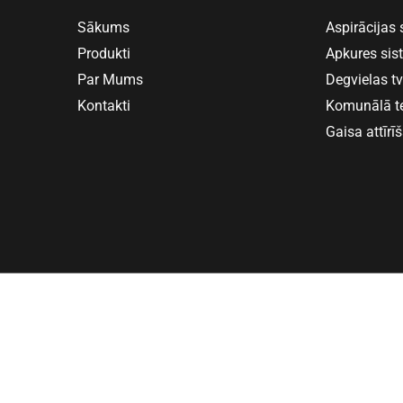
Sākums
Aspirācijas
Produkti
Apkures si
Par Mums
Degvielas t
Kontakti
Komunālā t
Gaisa attīrī