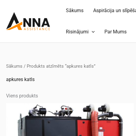
Pāriet
Sākums
Aspirācija un slīpē
uz
saturu
Risinājumi
Par Mums
Sākums
/ Produkts atzīmēts “apkures katls”
apkures katls
Viens produkts