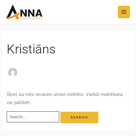
Pāriet
Search
MAI
uz
for:
MEN
saturu
Kristiāns
Šķiet, ka mēs nevaram atrast meklēto. Varbūt meklēšana
var palīdzēt.