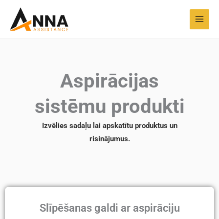
Pāriet
MAI
uz
MEN
saturu
Aspirācijas
sistēmu produkti
Izvēlies sadaļu lai apskatītu produktus un
risinājumus.
Slīpēšanas galdi ar aspirāciju