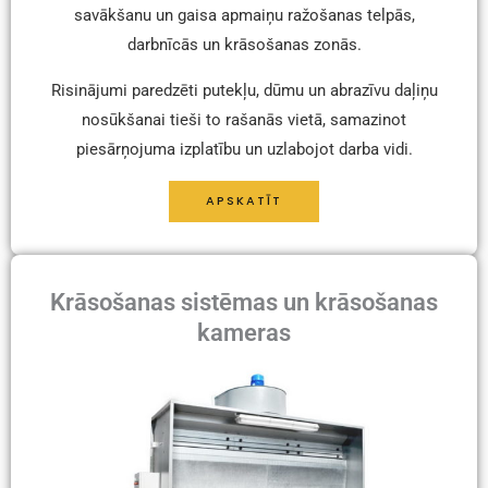
savākšanu un gaisa apmaiņu ražošanas telpās,
darbnīcās un krāsošanas zonās.
Risinājumi paredzēti putekļu, dūmu un abrazīvu daļiņu
nosūkšanai tieši to rašanās vietā, samazinot
piesārņojuma izplatību un uzlabojot darba vidi.
APSKATĪT
Krāsošanas sistēmas un krāsošanas
kameras