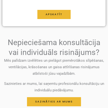
APSKATĪT
Nepieciešama konsultācija
vai individuāls risinājums?
Mēs palīdzam izvēlēties un pielāgot piemērotākos slīpēšanas,
ventilācijas, krāsošanas un gaisa attīrīšanas risinājumus
atbilstoši jūsu vajadzībām.
Sazinieties ar mums, lai saņemtu profesionālu konsultāciju un
individuālu piedāvājumu.
SAZINĀTIES AR MUMS