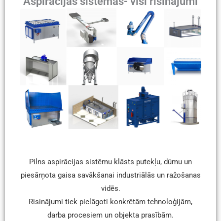
Aspirācijas sistēmas- visi risinājumi
Pilns aspirācijas sistēmu klāsts putekļu, dūmu un
piesārņota gaisa savākšanai industriālās un ražošanas
vidēs.
Risinājumi tiek pielāgoti konkrētām tehnoloģijām,
darba procesiem un objekta prasībām.